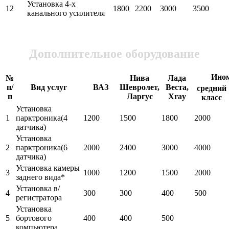
Установка 4-х
12
1800
2200
3000
3500
канального усилителя
Дополнительное оборудование
Ино
№
Нива
Лада
п/
Вид услуг
ВАЗ
Шевролет,
Веста,
средний
п
Ларгус
Xray
класс
Установка
1
парктроника(4
1200
1500
1800
2000
датчика)
Установка
2
парктроника(6
2000
2400
3000
4000
датчика)
Установка камеры
3
1000
1200
1500
2000
заднего вида*
Установка в/
4
300
300
400
500
регистратора
Установка
5
бортового
400
400
500
компьютера