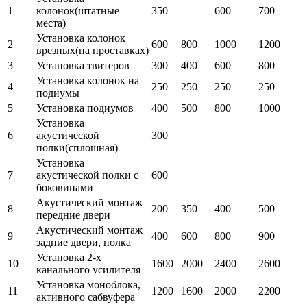
1
колонок(штатные
350
600
700
места)
Установка колонок
2
600
800
1000
1200
врезных(на проставках)
3
Установка твитеров
300
400
600
800
Установка колонок на
4
250
250
250
250
подиумы
5
Установка подиумов
400
500
800
1000
Установка
6
акустической
300
полки(сплошная)
Установка
7
акустической полки с
600
боковинами
Акустический монтаж
8
200
350
400
500
передние двери
Акустический монтаж
9
400
600
800
900
задние двери, полка
Установка 2-х
10
1600
2000
2400
2600
канального усилителя
Установка моноблока,
11
1200
1600
2000
2200
активного сабвуфера