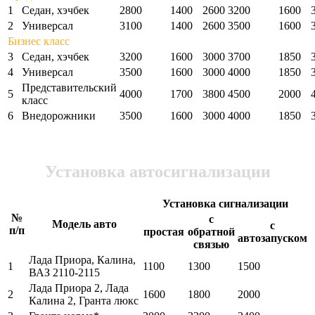
1
Седан, хэчбек
2800
1400
2600
3200
1600
2
Универсал
3100
1400
2600
3500
1600
Бизнес класс
3
Седан, хэчбек
3200
1600
3000
3700
1850
4
Универсал
3500
1600
3000
4000
1850
Представительский
5
4000
1700
3800
4500
2000
класс
6
Внедорожники
3500
1600
3000
4000
1850
Установка автосигнализации
Установка сигнализации
№
с
Модель авто
с
п/п
простая
обратной
автозапуском
связью
Лада Приора, Калина,
1
1100
1300
1500
ВАЗ 2110-2115
Лада Приора 2, Лада
2
1600
1800
2000
Калина 2, Гранта люкс