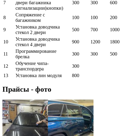
7
двери багажника
300
300
600
сигнализации(кнопки)
Сопряжение с
8
100
100
200
багажником
Установка доводчика
9
500
700
1000
стекол 2 двери
Установка доводчика
10
900
1200
1800
стекол 4 двери
Программирование
11
300
300
500
брелка
Обучение чипа-
12
300
транспордера
13
Установка лин модуля
800
Прайсы - фото