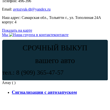
Телефон:
496-396
Email:
avtozvuk-tlt@yandex.ru
Наш адрес:
Самарская обл., Тольятти г., ул. Тополиная 24А
корпус 4
Показать на карте
Мы
контакте
СРОЧНЫЙ ВЫКУП
вашего авто
тел.: 8 (909) 365-47-57
Array ( )
Сигнализации с автозапуском
Автомобильная сигнализация KGB FX-10