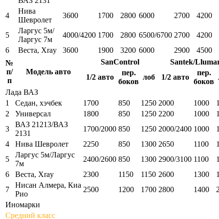
ВАЗ 2131
Нива
4
3600
1700
2800
6000
2700
4200
Шевролет
Ларгус 5м/
5
4000/4200
1700
2800
6500/6700
2700
4200
Ларгус 7м
6
Веста, Xray
3600
1900
3200
6000
2900
4500
SanControl
Santek/Lluma
№
п/
Модель авто
пер.
пер.
1/2 авто
лоб
1/2 авто
п
боков
боков
Лада ВАЗ
1
Седан, хэчбек
1700
850
1250
2000
1000
2
Универсал
1800
850
1250
2200
1000
ВАЗ 21213/ВАЗ
3
1700/2000
850
1250
2000/2400
1000
2131
4
Нива Шевролет
2250
850
1300
2650
1100
Ларгус 5м/Ларгус
5
2400/2600
850
1300
2900/3100
1100
7м
6
Веста, Xray
2300
1150
1150
2600
1300
Нисан Алмера, Киа
7
2500
1200
1700
2800
1400
Рио
Иномарки
Средний класс