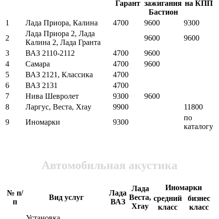
Гарант
зажигания
на КПП
Бастион
1
Лада Приора, Калина
4700
9600
9300
Лада Приора 2, Лада
2
9600
9600
Калина 2, Лада Гранта
3
ВАЗ 2110-2112
4700
9600
4
Самара
4700
9600
5
ВАЗ 2121, Классика
4700
6
ВАЗ 2131
4700
7
Нива Шевролет
9300
9600
8
Ларгус, Веста, Xray
9900
11800
по
9
Иномарки
9300
каталогу
Автомобильная акустика
Иномарки
Лада
№ п/
Лада
Вид услуг
Веста,
средний
бизнес
п
ВАЗ
Xray
класс
класс
Установка