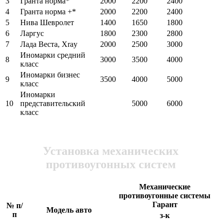
3
Гранта норма*
2000
2200
2400
4
Гранта норма +*
2000
2200
2400
5
Нива Шевролет
1400
1650
1800
6
Ларгус
1800
2300
2800
7
Лада Веста, Xray
2000
2500
3000
Иномарки средний
8
3000
3500
4000
класс
Иномарки бизнес
9
3500
4000
5000
класс
Иномарки
10
представительский
5000
6000
класс
Установка механических
противоугонных систем
Механические
противоугонные системы
Гарант
№ п/
Модель авто
п
з-к