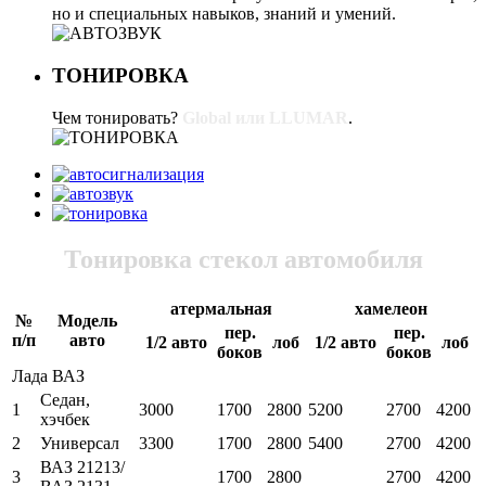
но и специальных навыков, знаний и умений.
ТОНИРОВКА
Чем тонировать?
Global или LLUMAR
.
Тонировка стекол автомобиля
атермальная
хамелеон
№
Модель
пер.
пер.
п/п
авто
1/2 авто
лоб
1/2 авто
лоб
боков
боков
Лада ВАЗ
Седан,
1
3000
1700
2800
5200
2700
4200
хэчбек
2
Универсал
3300
1700
2800
5400
2700
4200
ВАЗ 21213/
3
1700
2800
2700
4200