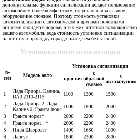
дополнительные функции сигнализации делают пользование
автомобилем более комфортным, но устанавливать такое
оборудование сложнее. Поэтому стоимость установки
автосигнализации с автозапуском и другими полезными
опциями обойдется дороже, а так же с штатной возможностью
вашего автомобиля, ведь стоимость установки сигнализации
на штатную проводку гораздо ниже, чем без таковой.
Установка автосигнализации
Установка сигнализации
№
с
Модель авто
с
п/п
простая
обратной
автозапуском
связью
Лада Приора, Калина,
1
1100
1300
1500
ВАЗ 2110-2115
Лада Приора 2, Лада
2
1600
1800
2000
Калина 2, Гранта люкс
3
Гранта норма*
2000
2200
2400
4
Гранта норма +*
2000
2200
2400
5
Нива Шевролет
1400
1650
1800
6
Ларгус
1800
2300
2800