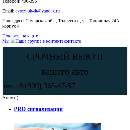
Телефон:
496-396
Email:
avtozvuk-tlt@yandex.ru
Наш адрес:
Самарская обл., Тольятти г., ул. Тополиная 24А
корпус 4
Показать на карте
Мы
контакте
СРОЧНЫЙ ВЫКУП
вашего авто
тел.: 8 (909) 365-47-57
Array ( )
PRO сигнализации
Как выбрать сигнализацию с автозапуском