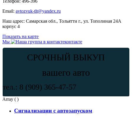
Телефон:
496-396
Email:
avtozvuk-tlt@yandex.ru
Наш адрес:
Самарская обл., Тольятти г., ул. Тополиная 24А
корпус 4
Показать на карте
Мы
контакте
СРОЧНЫЙ ВЫКУП
вашего авто
тел.: 8 (909) 365-47-57
Array ( )
Сигнализации с автозапуском
Автомобильная сигнализация StarLine A94