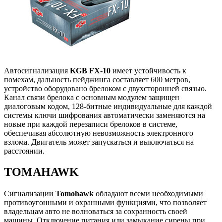
Автосигнализация
KGB FX-10
имеет устойчивость к
помехам, дальность пейджинга составляет 600 метров,
устройство оборудовано брелоком с двухсторонней связью.
Канал связи брелока с основным модулем защищен
диалоговым кодом, 128-битные индивидуальные для каждой
системы ключи шифрования автоматически заменяются на
новые при каждой перезаписи брелоков в системе,
обеспечивая абсолютную невозможность электронного
взлома. Двигатель может запускаться и выключаться на
расстоянии.
TOMAHAWK
Сигнализации
Tomohawk
обладают всеми необходимыми
противоугонными и охранными функциями, что позволяет
владельцам авто не волноваться за сохранность своей
машины. Отключение питания или замыкание сирены при