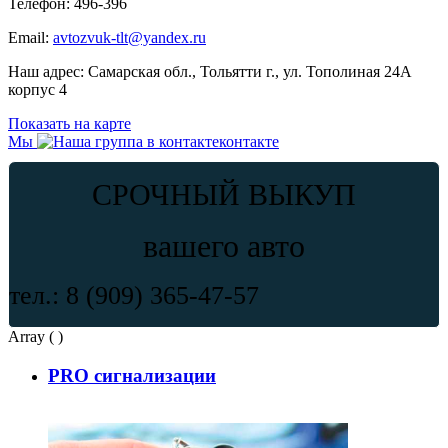
Телефон:
496-396
Email:
avtozvuk-tlt@yandex.ru
Наш адрес:
Самарская обл., Тольятти г., ул. Тополиная 24А
корпус 4
Показать на карте
Мы
контакте
СРОЧНЫЙ ВЫКУП
вашего авто
тел.: 8 (909) 365-47-57
Array ( )
PRO сигнализации
Как выбрать сигнализацию с автозапуском