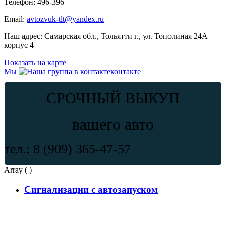
Телефон:
496-396
Email:
avtozvuk-tlt@yandex.ru
Наш адрес:
Самарская обл., Тольятти г., ул. Тополиная 24А
корпус 4
Показать на карте
Мы
контакте
СРОЧНЫЙ ВЫКУП
вашего авто
тел.: 8 (909) 365-47-57
Array ( )
Сигнализации с автозапуском
Автомобильная сигнализация KGB FX-10